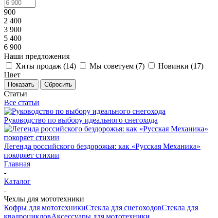
900
2 400
3 900
5 400
6 900
Наши предложения
Хиты продаж (
14
)
Мы советуем (
7
)
Новинки (
17
)
Цвет
Показать
Сбросить
Статьи
Все статьи
Руководство по выбору идеального снегохода
Легенда российского бездорожья: как «Русская Механика»
покоряет стихии
Главная
-
Каталог
-
Чехлы для мототехники
Кофры для мототехники
Стекла для снегоходов
Стекла для
квадроциклов
Аксессуары для мототехники