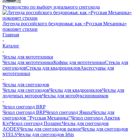
Руководство по выбору идеального снегохода
Легенда российского бездорожья: как «Русская Механика»
покоряет стихии
Главная
-
Каталог
-
Чехлы для мототехники
Чехлы для мототехники
Кофры для мототехники
Стекла для
снегоходов
Стекла для квадроциклов
Аксессуары для
мототехники
-
Чехлы для снегоходов
Чехлы для снегоходов
Чехлы для квадроциклов
Чехлы для
лодочных моторов
Чехлы для мотобуксировщиков
-
Чехол снегоход BRP
Чехол снегоход BRP
Чехол снегоход Ямаха
Чехлы для
снегоходов "Русская Механика"
Чехол снегоход Арктик
Кэт
Чехол снегоход Поларис
Чехлы для снегоходов
AODES
Чехлы для снегоходов разное
Чехлы для снегоходов
STELS
Чехлы для снегоходов Irbis