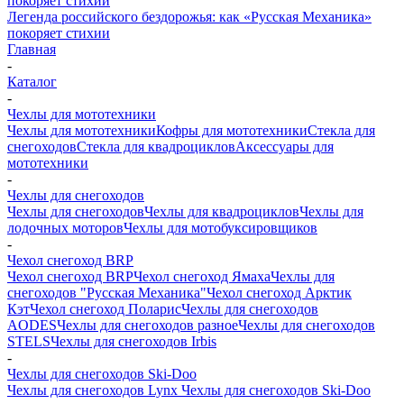
Легенда российского бездорожья: как «Русская Механика»
покоряет стихии
Главная
-
Каталог
-
Чехлы для мототехники
Чехлы для мототехники
Кофры для мототехники
Стекла для
снегоходов
Стекла для квадроциклов
Аксессуары для
мототехники
-
Чехлы для снегоходов
Чехлы для снегоходов
Чехлы для квадроциклов
Чехлы для
лодочных моторов
Чехлы для мотобуксировщиков
-
Чехол снегоход BRP
Чехол снегоход BRP
Чехол снегоход Ямаха
Чехлы для
снегоходов "Русская Механика"
Чехол снегоход Арктик
Кэт
Чехол снегоход Поларис
Чехлы для снегоходов
AODES
Чехлы для снегоходов разное
Чехлы для снегоходов
STELS
Чехлы для снегоходов Irbis
-
Чехлы для снегоходов Ski-Doo
Чехлы для снегоходов Lynx
Чехлы для снегоходов Ski-Doo