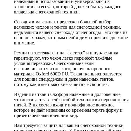
надёжный в использовании и универсальный в
хранении аксессуар, который должен быть у каждого
владельца снегоходной техники.
Сегодня в магазинах предложен большой выбор
всяческих чехлов и тентов для снегоходной техники,
ведь защита вашего снегохода от непогоды - это одна из
основных задач, которым необходимо проявить должное
внимание.
Ремни на застежках типа "фастекс" и шнур-резинка
гарантируют, что чехол легко перенесёт тяжёлые
условия перевозки. Снегоходные чехлы
изготавливаются из легкого, но очень прочного
материала Oxford 600D PU. Такая ткань используется
для пошива спецодежды и даже навесных тентов,
потому как имеет высокие защитные свойства.
Изделия из ткани Оксфорд надёжные и долговечные,
что достигается за счёт особой технологии переплетения
нитей. В их состав входит полиэфирное волокно,
которое не даёт изделиям со временем терять форму и
презентабельный внешний вид.
Вам требуется защита для вашей снегоходной техники
от дождя, снега и непогоды? Тогда снегоходный тент -