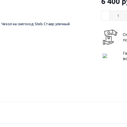
6 400
р
О
п
Г
в