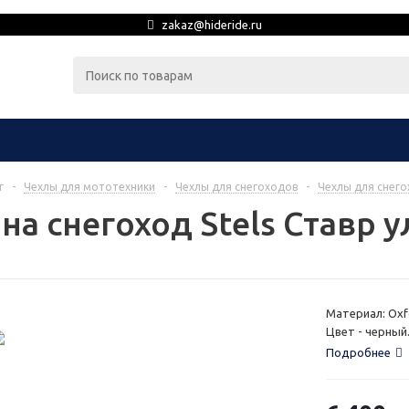
zakaz@hideride.ru
г
-
Чехлы для мототехники
-
Чехлы для снегоходов
-
Чехлы для снего
на снегоход Stels Ставр 
Материал: Oxf
Цвет - черный
Подробнее