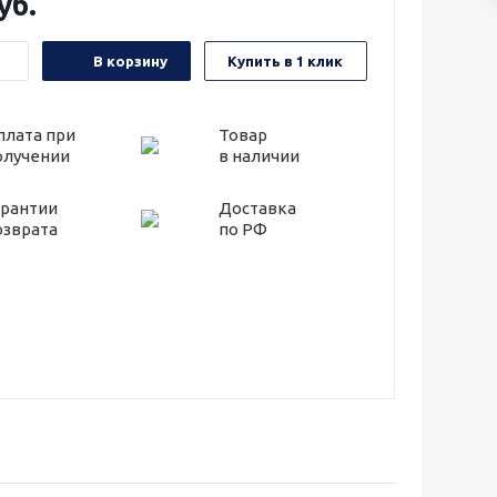
уб.
В корзину
Купить в 1 клик
плата при
Товар
олучении
в наличии
арантии
Доставка
озврата
по РФ