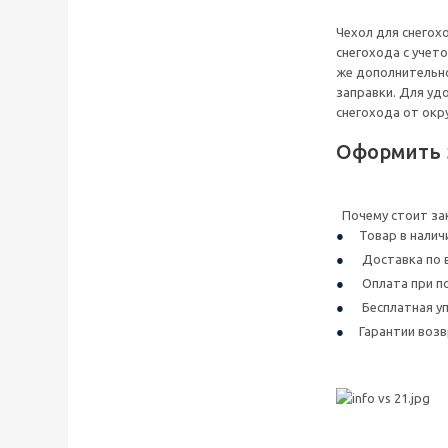
Чехол для снегох
снегохода с учет
же дополнительно
заправки. Для уд
снегохода от окр
Оформить 
Почему стоит зак
Товар в налич
Доставка по в
Оплата при по
Бесплатная уп
Гарантии воз