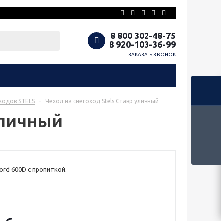
8 800 302-48-75
8 920-103-36-99
ЗАКАЗАТЬ ЗВОНОК
ходов STELS
-
Чехол на снегоход Stels Ставр уличный
уличный
ord 600D с пропиткой.
.