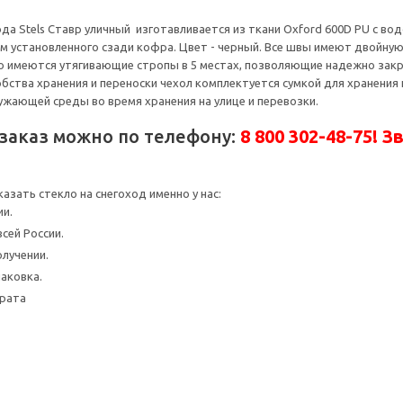
ода Stels Ставр уличный изготавливается из ткани Oxford 600D PU с 
ом установленного сзади кофра. Цвет - черный. Все швы имеют двойную 
 имеются утягивающие стропы в 5 местах, позволяющие надежно закре
обства хранения и переноски чехол комплектуется сумкой для хранения
ужающей среды во время хранения на улице и перевозки.
заказ можно по телефону:
8 800 302-48-75! З
азать стекло на снегоход именно у нас:
ии.
сей России.
лучении.
аковка.
врата