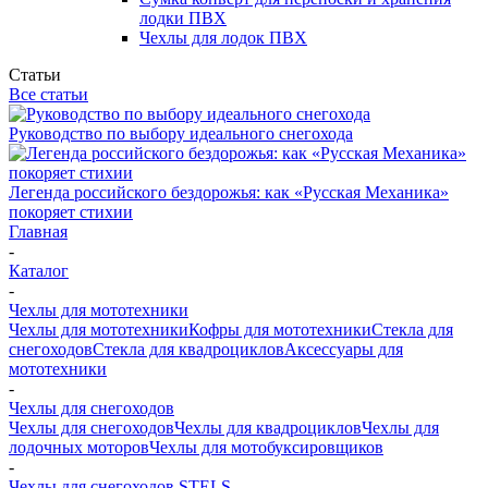
лодки ПВХ
Чехлы для лодок ПВХ
Статьи
Все статьи
Руководство по выбору идеального снегохода
Легенда российского бездорожья: как «Русская Механика»
покоряет стихии
Главная
-
Каталог
-
Чехлы для мототехники
Чехлы для мототехники
Кофры для мототехники
Стекла для
снегоходов
Стекла для квадроциклов
Аксессуары для
мототехники
-
Чехлы для снегоходов
Чехлы для снегоходов
Чехлы для квадроциклов
Чехлы для
лодочных моторов
Чехлы для мотобуксировщиков
-
Чехлы для снегоходов STELS