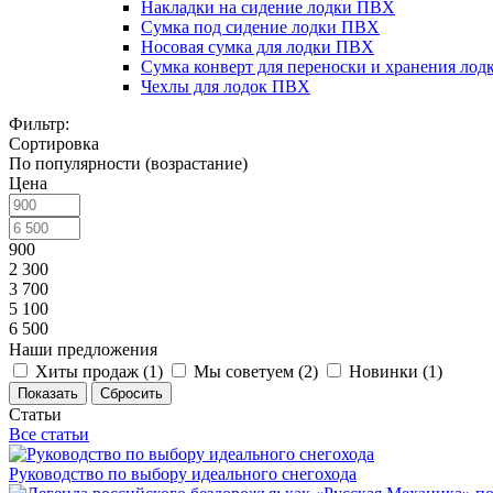
Накладки на сидение лодки ПВХ
Сумка под сидение лодки ПВХ
Носовая сумка для лодки ПВХ
Сумка конверт для переноски и хранения ло
Чехлы для лодок ПВХ
Фильтр:
Сортировка
По популярности (возрастание)
Цена
900
2 300
3 700
5 100
6 500
Наши предложения
Хиты продаж (
1
)
Мы советуем (
2
)
Новинки (
1
)
Показать
Сбросить
Статьи
Все статьи
Руководство по выбору идеального снегохода