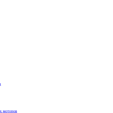
в
х моторов