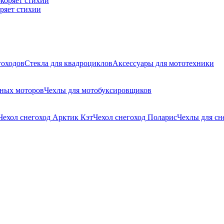
ряет стихии
гоходов
Стекла для квадроциклов
Аксессуары для мототехники
чных моторов
Чехлы для мотобуксировщиков
Чехол снегоход Арктик Кэт
Чехол снегоход Поларис
Чехлы для с