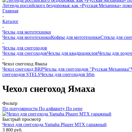
Легенда российского бездорожья: как «Русская Механика» поко
Главная
-
Каталог
-
Чехлы для мототехники
Чехлы для мототехники
Кофры для мототехники
Стекла для сне
-
Чехлы для снегоходов
Чехлы для снегоходов
Чехлы для квадроциклов
Чехлы для лодо
-
Чехол снегоход Ямаха
Чехол снегоход BRP
Чехлы для снегоходов "Русская Механика"
снегоходов STELS
Чехлы для снегоходов Irbis
Чехол снегоход Ямаха
Фильтр
По популярности
По алфавиту
По цене
Быстрый просмотр
Чехол для снегохода Yamaha Phazer MTX гаражный
3 800 руб.