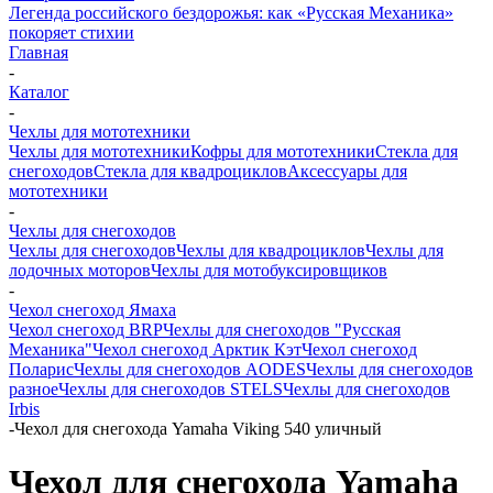
Легенда российского бездорожья: как «Русская Механика»
покоряет стихии
Главная
-
Каталог
-
Чехлы для мототехники
Чехлы для мототехники
Кофры для мототехники
Стекла для
снегоходов
Стекла для квадроциклов
Аксессуары для
мототехники
-
Чехлы для снегоходов
Чехлы для снегоходов
Чехлы для квадроциклов
Чехлы для
лодочных моторов
Чехлы для мотобуксировщиков
-
Чехол снегоход Ямаха
Чехол снегоход BRP
Чехлы для снегоходов "Русская
Механика"
Чехол снегоход Арктик Кэт
Чехол снегоход
Поларис
Чехлы для снегоходов AODES
Чехлы для снегоходов
разное
Чехлы для снегоходов STELS
Чехлы для снегоходов
Irbis
-
Чехол для снегохода Yamaha Viking 540 уличный
Чехол для снегохода Yamaha