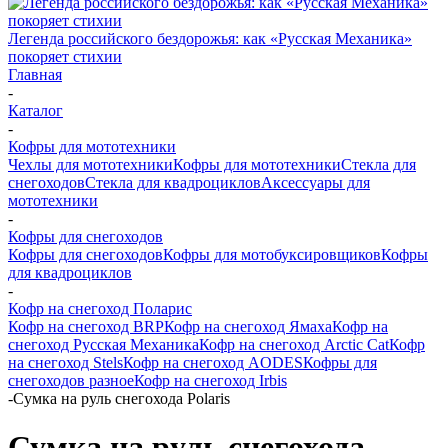
Легенда российского бездорожья: как «Русская Механика»
покоряет стихии
Главная
-
Каталог
-
Кофры для мототехники
Чехлы для мототехники
Кофры для мототехники
Стекла для
снегоходов
Стекла для квадроциклов
Аксессуары для
мототехники
-
Кофры для снегоходов
Кофры для снегоходов
Кофры для мотобуксировщиков
Кофры
для квадроциклов
-
Кофр на снегоход Поларис
Кофр на снегоход BRP
Кофр на снегоход Ямаха
Кофр на
снегоход Русская Механика
Кофр на снегоход Arctic Cat
Кофр
на снегоход Stels
Кофр на снегоход AODES
Кофры для
снегоходов разное
Кофр на снегоход Irbis
-
Сумка на руль снегохода Polaris
Сумка на руль снегохода