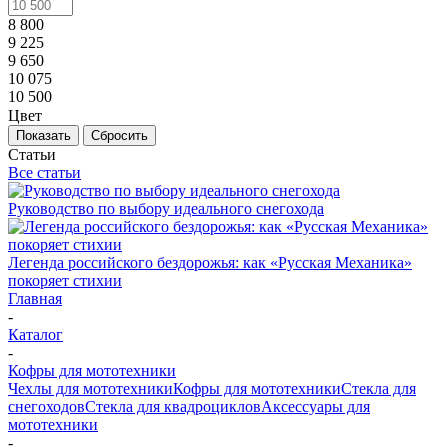
8 800
9 225
9 650
10 075
10 500
Цвет
Показать
Сбросить
Статьи
Все статьи
Руководство по выбору идеального снегохода
Легенда российского бездорожья: как «Русская Механика»
покоряет стихии
Главная
-
Каталог
-
Кофры для мототехники
Чехлы для мототехники
Кофры для мототехники
Стекла для
снегоходов
Стекла для квадроциклов
Аксессуары для
мототехники
-