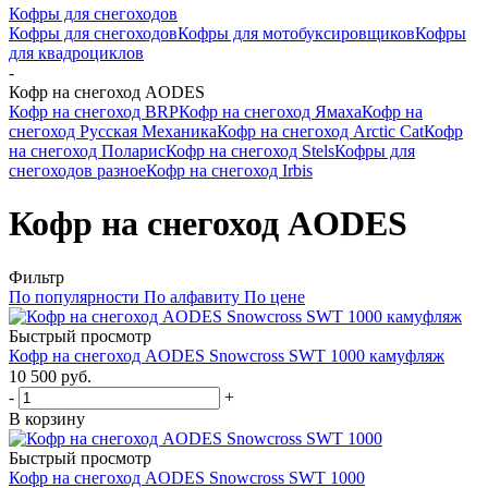
Кофры для снегоходов
Кофры для снегоходов
Кофры для мотобуксировщиков
Кофры
для квадроциклов
-
Кофр на снегоход AODES
Кофр на снегоход BRP
Кофр на снегоход Ямаха
Кофр на
снегоход Русская Механика
Кофр на снегоход Arctic Cat
Кофр
на снегоход Поларис
Кофр на снегоход Stels
Кофры для
снегоходов разное
Кофр на снегоход Irbis
Кофр на снегоход AODES
Фильтр
По популярности
По алфавиту
По цене
Быстрый просмотр
Кофр на снегоход AODES Snowcross SWT 1000 камуфляж
10 500 руб.
-
+
В корзину
Быстрый просмотр
Кофр на снегоход AODES Snowcross SWT 1000