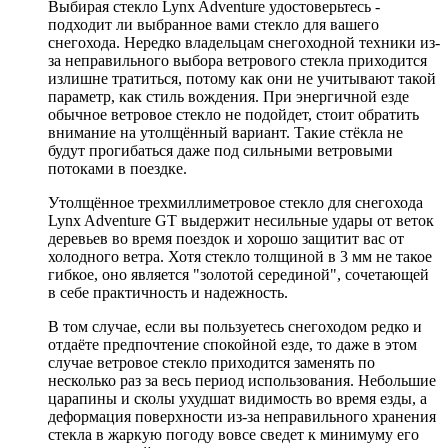
Выбирая стекло Lynx Adventure удостоверьтесь -
подходит ли выбранное вами стекло для вашего
снегохода. Нередко владельцам снегоходной техники из-
за неправильного выбора ветрового стекла приходится
излишне тратиться, потому как они не учитывают такой
параметр, как стиль вождения. При энергичной езде
обычное ветровое стекло не подойдет, стоит обратить
внимание на утолщённый вариант. Такие стёкла не
будут прогибаться даже под сильными ветровыми
потоками в поездке.
Утолщённое трехмиллиметровое стекло для снегохода
Lynx Adventure GT выдержит несильные удары от веток
деревьев во время поездок и хорошо защитит вас от
холодного ветра. Хотя стекло толщиной в 3 мм не такое
гибкое, оно является "золотой серединой", сочетающей
в себе практичность и надежность.
В том случае, если вы пользуетесь снегоходом редко и
отдаёте предпочтение спокойной езде, то даже в этом
случае ветровое стекло приходится заменять по
несколько раз за весь период использования. Небольшие
царапины и сколы ухудшат видимость во время езды, а
деформация поверхности из-за неправильного хранения
стекла в жаркую погоду вовсе сведет к минимуму его