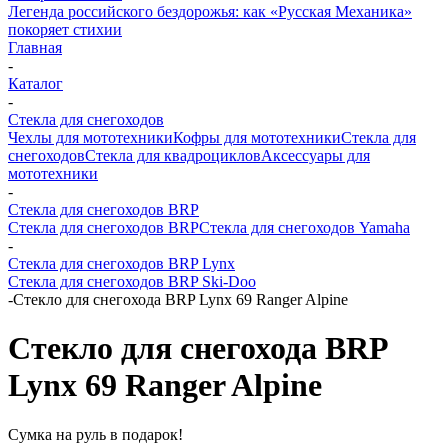
Легенда российского бездорожья: как «Русская Механика»
покоряет стихии
Главная
-
Каталог
-
Стекла для снегоходов
Чехлы для мототехники
Кофры для мототехники
Стекла для
снегоходов
Стекла для квадроциклов
Аксессуары для
мототехники
-
Стекла для снегоходов BRP
Стекла для снегоходов BRP
Стекла для снегоходов Yamaha
-
Стекла для снегоходов BRP Lynx
Стекла для снегоходов BRP Ski-Doo
-
Стекло для снегохода BRP Lynx 69 Ranger Alpine
Стекло для снегохода BRP
Lynx 69 Ranger Alpine
Сумка на руль в подарок!