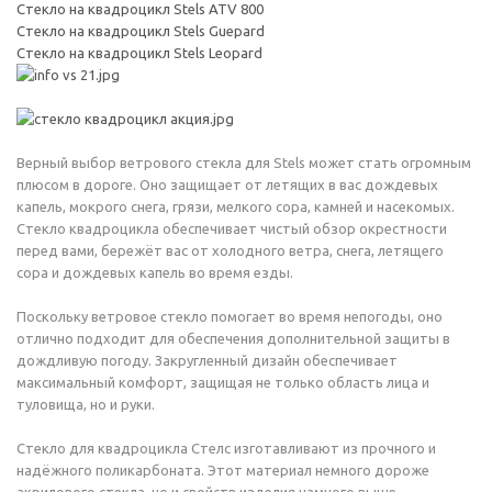
Стекло на квадроцикл Stels ATV 800
Стекло на квадроцикл Stels Guepard
Стекло на квадроцикл Stels Leopard
Верный выбор ветрового стекла для Stels может стать огромным
плюсом в дороге. Оно защищает от летящих в вас дождевых
капель, мокрого снега, грязи, мелкого сора, камней и насекомых.
Стекло квадроцикла обеспечивает чистый обзор окрестности
перед вами, бережёт вас от холодного ветра, снега, летящего
сора и дождевых капель во время езды.
Поскольку ветровое стекло помогает во время непогоды, оно
отлично подходит для обеспечения дополнительной защиты в
дождливую погоду. Закругленный дизайн обеспечивает
максимальный комфорт, защищая не только область лица и
туловища, но и руки.
Стекло для квадроцикла Стелс изготавливают из прочного и
надёжного поликарбоната. Этот материал немного дороже
акрилового стекла, но и свойств изделия намного выше -