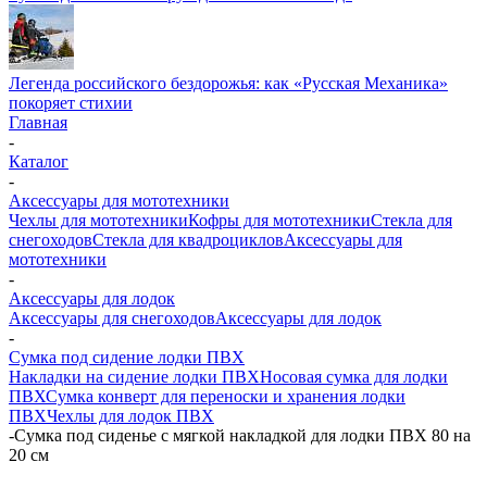
Легенда российского бездорожья: как «Русская Механика»
покоряет стихии
Главная
-
Каталог
-
Аксессуары для мототехники
Чехлы для мототехники
Кофры для мототехники
Стекла для
снегоходов
Стекла для квадроциклов
Аксессуары для
мототехники
-
Аксессуары для лодок
Аксессуары для снегоходов
Аксессуары для лодок
-
Сумка под сидение лодки ПВХ
Накладки на сидение лодки ПВХ
Носовая сумка для лодки
ПВХ
Сумка конверт для переноски и хранения лодки
ПВХ
Чехлы для лодок ПВХ
-
Сумка под сиденье с мягкой накладкой для лодки ПВХ 80 на
20 см