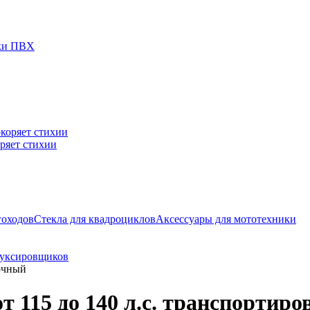
дки ПВХ
ряет стихии
гоходов
Стекла для квадроциклов
Аксессуары для мототехники
буксировщиков
вочный
т 115 до 140 л.с. транспортир