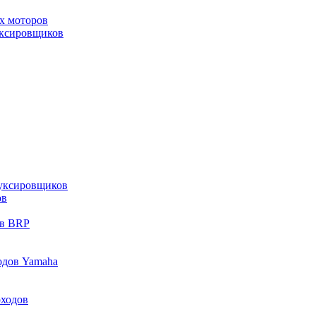
х моторов
уксировщиков
уксировщиков
ов
ов BRP
одов Yamaha
оходов