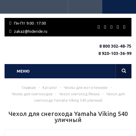
Пн-Пт 9.00 : 17.00
zakaz@hideride.ru
8 800 302-48-75
8 920-103-36-99
МЕНЮ
Главная
-
Каталог
-
Чехлы для мототехники
-
Чехлы для снегоходов
-
Чехол снегоход Ямаха
-
Чехол для
снегохода Yamaha Viking 540 уличный
Чехол для снегохода Yamaha Viking 540
уличный