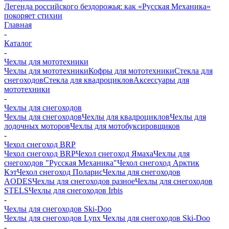
Легенда российского бездорожья: как «Русская Механика»
покоряет стихии
Главная
-
Каталог
-
Чехлы для мототехники
Чехлы для мототехники
Кофры для мототехники
Стекла для
снегоходов
Стекла для квадроциклов
Аксессуары для
мототехники
-
Чехлы для снегоходов
Чехлы для снегоходов
Чехлы для квадроциклов
Чехлы для
лодочных моторов
Чехлы для мотобуксировщиков
-
Чехол снегоход BRP
Чехол снегоход BRP
Чехол снегоход Ямаха
Чехлы для
снегоходов "Русская Механика"
Чехол снегоход Арктик
Кэт
Чехол снегоход Поларис
Чехлы для снегоходов
AODES
Чехлы для снегоходов разное
Чехлы для снегоходов
STELS
Чехлы для снегоходов Irbis
-
Чехлы для снегоходов Ski-Doo
Чехлы для снегоходов Lynx
Чехлы для снегоходов Ski-Doo
-