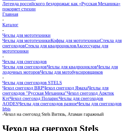
Легенда российского бездорожья: как «Русская Механика»
покоряет стихии
Главная
-
Каталог
-
Чехлы для мототехники
Чехлы для мототехники
Кофры для мототехники
Стекла для
снегоходов
Стекла для квадроциклов
Аксессуары для
мототехники
-
Чехлы для снегоходов
Чехлы для снегоходов
Чехлы для квадроциклов
Чехлы для
лодочных моторов
Чехлы для мотобуксировщиков
-
Чехлы для снегоходов STELS
Чехол снегоход BRP
Чехол снегоход Ямаха
Чехлы для
снегоходов "Русская Механика"
Чехол снегоход Арктик
Кэт
Чехол снегоход Поларис
Чехлы для снегоходов
AODES
Чехлы для снегоходов разное
Чехлы для снегоходов
Irbis
-
Чехол на снегоход Stels Витязь, Атаман гаражный
Чехол на снегоход Stels