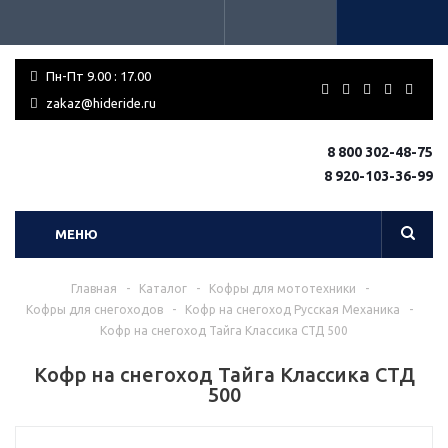
Пн-Пт 9.00 : 17.00
zakaz@hideride.ru
8 800 302-48-75
8 920-103-36-99
МЕНЮ
Главная
-
Каталог
-
Кофры для мототехники
-
Кофры для снегоходов
-
Кофр на снегоход Русская Механика
-
Кофр на снегоход Тайга Классика СТД 500
Кофр на снегоход Тайга Классика СТД
500