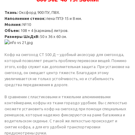
Ткань:
Оксфорд 900 ПУ, ПВХ.
Наполнение стенок:
пена ППЭ 15 и 8 мм.
Молния:
№10
Объем:
108 + 4 (карманы) литров.
Размеры ШхДхВ:
50 х 36 х 60 см.
Кофр на снегоход СТ 500 Д – удобный аксессуар для снегохода,
который позволяет решить проблему перевозки вещей. Помимо
этого, кофр служит как дополнительная защита. При установке на
снегоход, он смещает центр тяжести. Благодаря этому
увеличивается не только устойчивость, но и стабильность
средства передвижения в дороге.
В сравнении с пластиковыми и тяжелыми алюминиевыми
контейнерами, кофры из ткани гораздо удобнее. Вы с легкостью
сможете установить кофр на снегоход при помощи специальных
ремешков, которые надежно фиксируются на раме багажника и
водительском сиденье. С такой же легкостью происходит и
снятие кофра, а для его удобной транспортировки
предусмотрены ручки.