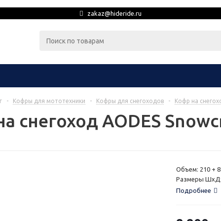
zakaz@hideride.ru
г
-
Кофры для мототехники
-
Кофры для снегоходов
-
Кофр на снего
на снегоход AODES Snowc
Объем: 210 + 8
Размеры ШхДхВ:
Подробнее