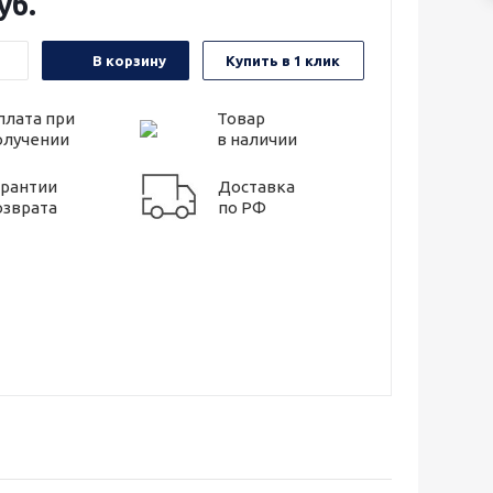
уб.
В корзину
Купить в 1 клик
плата при
Товар
олучении
в наличии
арантии
Доставка
озврата
по РФ