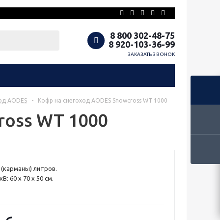
8 800 302-48-75
8 920-103-36-99
ЗАКАЗАТЬ ЗВОНОК
ход AODES
-
Кофр на снегоход AODES Snowcross WT 1000
ross WT 1000
 (карманы) литров.
 60 х 70 х 50 см.