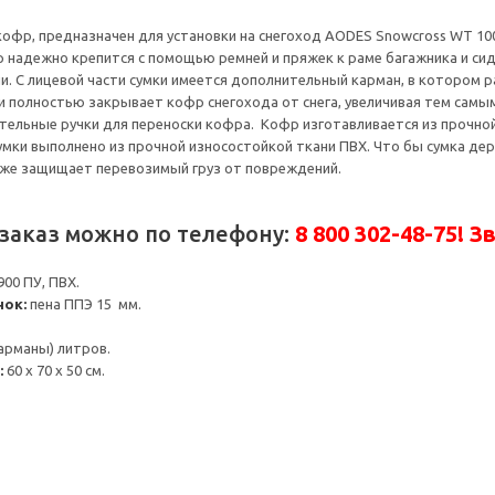
кофр, предназначен для установки на снегоход AODES Snowcross WT 1000
 надежно крепится с помощью ремней и пряжек к раме багажника и сид
и. С лицевой части сумки имеется дополнительный карман, в котором
и полностью закрывает кофр снегохода от снега, увеличивая тем самым
ельные ручки для переноски кофра. Кофр изготавливается из прочно
умки выполнено из прочной износостойкой ткани ПВХ. Что бы сумка де
 же защищает перевозимый груз от повреждений.
заказ можно по телефону:
8 800 302-48-75! З
00 ПУ, ПВХ.
нок:
пена ППЭ 15 мм.
карманы) литров.
:
60 х 70 х 50 см.