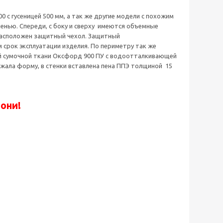
 с гусеницей 500 мм, а так же другие модели с похожим
енью. Спереди, с боку и сверху имеются объемные
 расположен защитный чехол. Защитный
 срок эксплуатации изделия. По периметру так же
й сумочной ткани Оксфорд 900 ПУ с водоотталкивающей
ржала форму, в стенки вставлена пена ППЭ толщиной 15
вони!