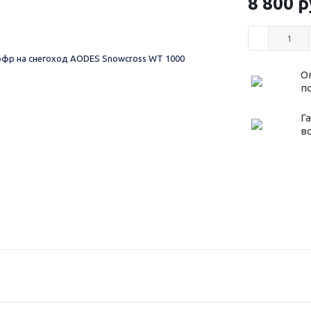
8 800
р
О
п
Г
в