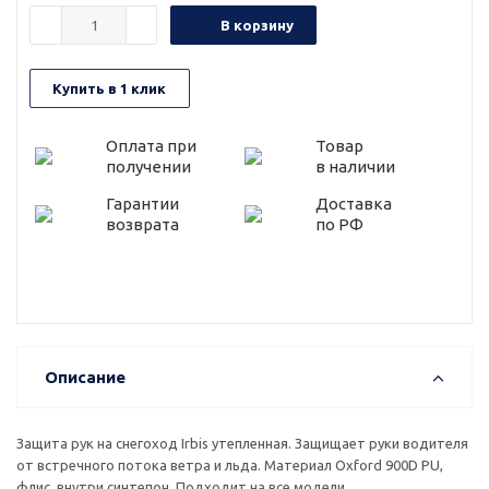
В корзину
Купить в 1 клик
Оплата при
Товар
получении
в наличии
Гарантии
Доставка
возврата
по РФ
Описание
Защита рук на снегоход Irbis утепленная. Защищает руки водителя
от встречного потока ветра и льда. Материал Oxford 900D PU,
флис, внутри синтепон. Подходит на все модели