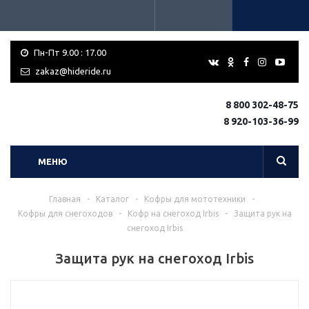
Пн-Пт 9.00 : 17.00
zakaz@hideride.ru
8 800 302-48-75
8 920-103-36-99
МЕНЮ
Главная
-
Каталог
-
Кофры для мототехники
-
Кофры для снегоходов
-
Кофр на снегоход Irbis
-
Защита рук на
снегоход Irbis
Защита рук на снегоход Irbis