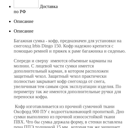
Доставка
по РФ
Описание
Описание
Багажная сумка - кофр, предназначен для установки на
снегоход Irbis Dingo 150. Кофр надежно крепится с
помощью ремней и пряжек к раме багажника и сиденью.
Спереди и сверху имеются объемные карманы на
молнии. С лицевой части сумки имеется
дополнительный карман, в котором расположен
защитный чехол. Защитный чехол практически
полностью закрывает кофр снегохода от снега,
увеличивая тем самым срок эксплуатации изделия. По
периметру так же имеются дополнительные ручки для
переноски кофра.
Кофр изготавливается из прочной сумочной ткани
Оксфорд 900 ПУ с водоотталкивающей пропиткой. Дно
сумки выполнено из прочной износостойкой ткани
ПВХ. Что бы сумка держала форму, в стенки вставлена
пена ППЭ толщиной 15 мм., которая так же защищает