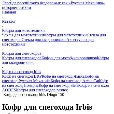
Легенда российского бездорожья: как «Русская Механика»
покоряет стихии
Главная
-
Каталог
-
Кофры для мототехники
Чехлы для мототехники
Кофры для мототехники
Стекла для
снегоходов
Стекла для квадроциклов
Аксессуары для
мототехники
-
Кофры для снегоходов
Кофры для снегоходов
Кофры для мотобуксировщиков
Кофры
для квадроциклов
-
Кофр на снегоход Irbis
Кофр на снегоход BRP
Кофр на снегоход Ямаха
Кофр на
снегоход Русская Механика
Кофр на снегоход Arctic Cat
Кофр
на снегоход Поларис
Кофр на снегоход Stels
Кофр на снегоход
AODES
Кофры для снегоходов разное
-
Кофр для снегохода Irbis Dingo 150
Кофр для снегохода Irbis