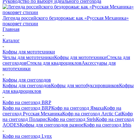
Руководство по выбору идеального снегохода
Легенда российского бездорожья: как «Русская Механика»
покоряет стихии
Главная
-
Каталог
-
Кофры для мототехники
Чехлы для мототехники
Кофры для мототехники
Стекла для
снегоходов
Стекла для квадроциклов
Аксессуары для
мототехники
-
Кофры для снегоходов
Кофры для снегоходов
Кофры для мотобуксировщиков
Кофры
для квадроциклов
-
Кофр на снегоход BRP
Кофр на снегоход BRP
Кофр на снегоход Ямаха
Кофр на
снегоход Русская Механика
Кофр на снегоход Arctic Cat
Кофр
на снегоход Поларис
Кофр на снегоход Stels
Кофр на снегоход
AODES
Кофры для снегоходов разное
Кофр на снегоход Irbis
-
Кофр на снегоход Lynx