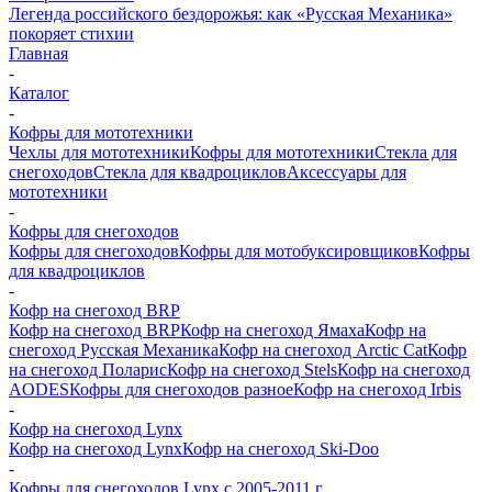
Легенда российского бездорожья: как «Русская Механика»
покоряет стихии
Главная
-
Каталог
-
Кофры для мототехники
Чехлы для мототехники
Кофры для мототехники
Стекла для
снегоходов
Стекла для квадроциклов
Аксессуары для
мототехники
-
Кофры для снегоходов
Кофры для снегоходов
Кофры для мотобуксировщиков
Кофры
для квадроциклов
-
Кофр на снегоход BRP
Кофр на снегоход BRP
Кофр на снегоход Ямаха
Кофр на
снегоход Русская Механика
Кофр на снегоход Arctic Cat
Кофр
на снегоход Поларис
Кофр на снегоход Stels
Кофр на снегоход
AODES
Кофры для снегоходов разное
Кофр на снегоход Irbis
-
Кофр на снегоход Lynx
Кофр на снегоход Lynx
Кофр на снегоход Ski-Doo
-
Кофры для снегоходов Lynx с 2005-2011 г.