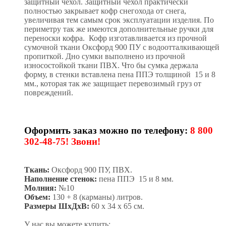
защитный чехол. Защитный чехол практически
полностью закрывает кофр снегохода от снега,
увеличивая тем самым срок эксплуатации изделия. По
периметру так же имеются дополнительные ручки для
переноски кофра. Кофр изготавливается из прочной
сумочной ткани Оксфорд 900 ПУ с водоотталкивающей
пропиткой. Дно сумки выполнено из прочной
износостойкой ткани ПВХ. Что бы сумка держала
форму, в стенки вставлена пена ППЭ толщиной 15 и 8
мм., которая так же защищает перевозимый груз от
повреждений.
Оформить заказ можно по телефону:
8 800
302-48-75! Звони!
Ткань:
Оксфорд 900 ПУ, ПВХ.
Наполнение стенок:
пена ППЭ 15 и 8 мм.
Молния:
№10
Объем:
130 + 8 (карманы) литров.
Размеры ШхДхВ:
60 х 34 х 65 см.
У нас вы можете купить: