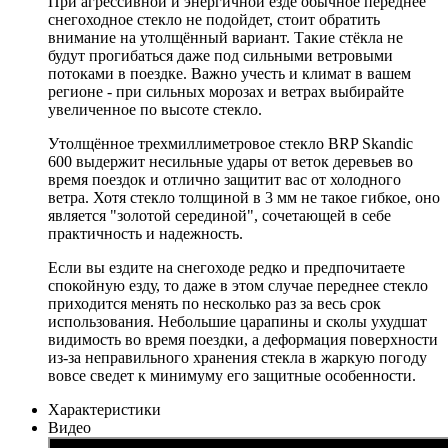
При агрессивной и энергичной езде обычное переднее
снегоходное стекло не подойдет, стоит обратить
внимание на утолщённый вариант. Такие стёкла не
будут прогибаться даже под сильными ветровыми
потоками в поездке. Важно учесть и климат в вашем
регионе - при сильных морозах и ветрах выбирайте
увеличенное по высоте стекло.
Утолщённое трехмиллиметровое стекло BRP Skandic
600 выдержит несильные удары от веток деревьев во
время поездок и отлично защитит вас от холодного
ветра. Хотя стекло толщиной в 3 мм не такое гибкое, оно
является "золотой серединой", сочетающей в себе
практичность и надежность.
Если вы ездите на снегоходе редко и предпочитаете
спокойную езду, то даже в этом случае переднее стекло
приходится менять по несколько раз за весь срок
использования. Небольшие царапины и сколы ухудшат
видимость во время поездки, а деформация поверхности
из-за неправильного хранения стекла в жаркую погоду
вовсе сведет к минимуму его защитные особенности.
Характеристики
Видео