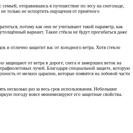
 с семьей, отправившись в путешествие по лесу на снегоходе,
м не только не испортить ощущения от приятного
ратиться, потому как они не учитывают такой параметр, как
 утолщённый вариант. Такие стёкла не будут прогибаться даже
к и отлично защитит вас от холодного ветра. Хотя стекло
о защищают от ветра в дороге, снега и замерзших веток на
льтрафиолетовых лучей. Благодаря специальной защите, которую
рхность от мелких царапин, которые появятся на лобовой части
ять несколько раз за весь срок использования. Небольшие
жаркую погоду вовсе минимизируют его защитные свойства.