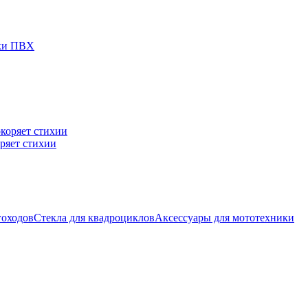
дки ПВХ
ряет стихии
гоходов
Стекла для квадроциклов
Аксессуары для мототехники