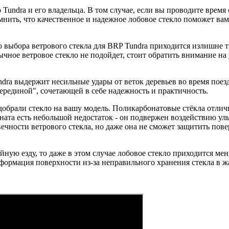
 Tundra и его владельца. В том случае, если вы проводите время
мнить, что качественное и надежное лобовое стекло поможет ва
 выбора ветрового стекла для BRP Tundra приходится излишне т
чное ветровое стекло не подойдет, стоит обратить внимание на
ra выдержит несильные удары от веток деревьев во время поездо
серединой", сочетающей в себе надежность и практичность.
одобрали стекло на вашу модель. Поликарбонатовые стёкла отличн
оната есть небольшой недостаток - он подвержен воздействию у
вечности ветрового стекла, но даже она не сможет защитить пове
йную езду, то даже в этом случае лобовое стекло приходится мен
еформация поверхности из-за неправильного хранения стекла в 