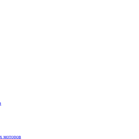
в
х моторов