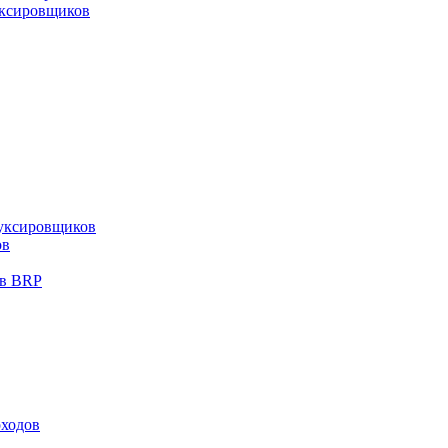
уксировщиков
уксировщиков
ов
ов BRP
оходов