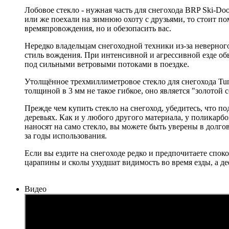
Лобовое стекло - нужная часть для снегохода BRP Ski-Doo
или же поехали на зимнюю охоту с друзьями, то стоит по
времяпровождения, но и обезопасить вас.
Нередко владельцам снегоходной техники из-за неверного
стиль вождения. При интенсивной и агрессивной езде обы
под сильными ветровыми потоками в поездке.
Утолщённое трехмиллиметровое стекло для снегохода Tund
толщиной в 3 мм не такое гибкое, оно является "золотой 
Прежде чем купить стекло на снегоход, убедитесь, что п
деревьях. Как и у любого другого материала, у поликарб
наносят на само стекло, вы можете быть уверены в долго
за годы использования.
Если вы ездите на снегоходе редко и предпочитаете споко
царапины и сколы ухудшат видимость во время езды, а д
Видео