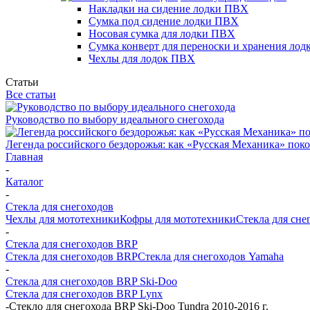
Накладки на сидение лодки ПВХ
Сумка под сидение лодки ПВХ
Носовая сумка для лодки ПВХ
Сумка конверт для переноски и хранения ло
Чехлы для лодок ПВХ
Статьи
Все статьи
Руководство по выбору идеального снегохода
Легенда российского бездорожья: как «Русская Механика» поко
Главная
-
Каталог
-
Стекла для снегоходов
Чехлы для мототехники
Кофры для мототехники
Стекла для сне
-
Стекла для снегоходов BRP
Стекла для снегоходов BRP
Стекла для снегоходов Yamaha
-
Стекла для снегоходов BRP Ski-Doo
Стекла для снегоходов BRP Lynx
-
Стекло для снегохода BRP Ski-Doo Tundra 2010-2016 г.