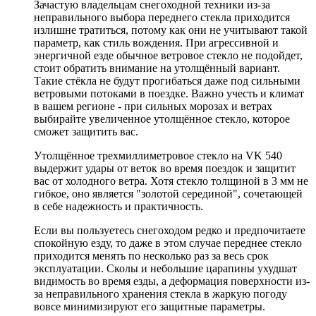
Зачастую владельцам снегоходной техники из-за
неправильного выбора переднего стекла приходится
излишне тратиться, потому как они не учитывают такой
параметр, как стиль вождения. При агрессивной и
энергичной езде обычное ветровое стекло не подойдет,
стоит обратить внимание на утолщённый вариант.
Такие стёкла не будут прогибаться даже под сильными
ветровыми потоками в поездке. Важно учесть и климат
в вашем регионе - при сильных морозах и ветрах
выбирайте увеличенное утолщённое стекло, которое
сможет защитить вас.
Утолщённое трехмиллиметровое стекло на VK 540
выдержит удары от веток во время поездок и защитит
вас от холодного ветра. Хотя стекло толщиной в 3 мм не
гибкое, оно является "золотой серединой", сочетающей
в себе надежность и практичность.
Если вы пользуетесь снегоходом редко и предпочитаете
спокойную езду, то даже в этом случае переднее стекло
приходится менять по несколько раз за весь срок
эксплуатации. Сколы и небольшие царапины ухудшат
видимость во время езды, а деформация поверхности из-
за неправильного хранения стекла в жаркую погоду
вовсе минимизируют его защитные параметры.