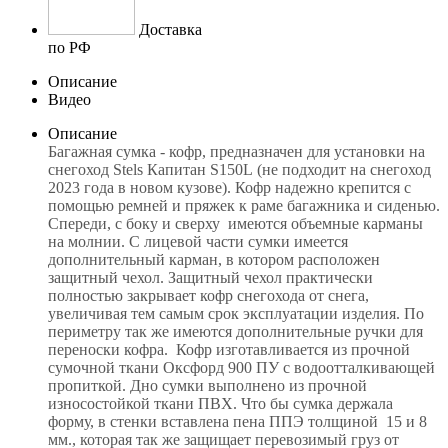
Доставка
по РФ
Описание
Видео
Описание
Багажная сумка - кофр, предназначен для установки на
снегоход Stels Капитан S150L (не подходит на снегоход
2023 года в новом кузове). Кофр надежно крепится с
помощью ремней и пряжек к раме багажника и сиденью.
Спереди, с боку и сверху имеются объемные карманы
на молнии. С лицевой части сумки имеется
дополнительный карман, в котором расположен
защитный чехол. Защитный чехол практически
полностью закрывает кофр снегохода от снега,
увеличивая тем самым срок эксплуатации изделия. По
периметру так же имеются дополнительные ручки для
переноски кофра. Кофр изготавливается из прочной
сумочной ткани Оксфорд 900 ПУ с водоотталкивающей
пропиткой. Дно сумки выполнено из прочной
износостойкой ткани ПВХ. Что бы сумка держала
форму, в стенки вставлена пена ППЭ толщиной 15 и 8
мм., которая так же защищает перевозимый груз от