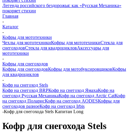
Легенда российского бездорожья: как «Русская Механика»
покоряет стихии
Главная
-
Каталог
-
Кофры для мототехники
Чехлы для мототехники
Кофры для мототехники
Стекла для
снегоходов
Стекла для квадроциклов
Аксессуары для
мототехники
-
Кофры для снегоходов
Кофры для снегоходов
Кофры для мотобуксировщиков
Кофры
для квадроциклов
-
Кофр на снегоход Stels
Кофр на снегоход BRP
Кофр на снегоход Ямаха
Кофр на
снегоход Русская Механика
Кофр на снегоход Arctic Cat
Кофр
на снегоход Поларис
Кофр на снегоход AODES
Кофры для
снегоходов разное
Кофр на снегоход Irbis
-
Кофр для снегохода Stels Капитан Long
Кофр для снегохода Stels