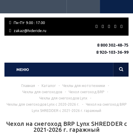
Пн-Пт 9.00 : 17.00
zakaz@hideride.ru
8 800 302-48-75
8 920-103-36-99
МЕНЮ
Главная
-
Каталог
-
Чехлы для мототехники
-
Чехлы для снегоходов
-
Чехол снегоход BRP
-
Чехлы для снегоходов Lynx
-
Чехлы для снегоходов Lynx с 2020-2026 г.
-
Чехол на снегоход BRP
Lynx SHREDDER с 2021-2026 г. гаражный
Чехол на снегоход BRP Lynx SHREDDER с
2021-2026 г. гаражный