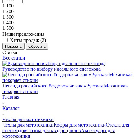
1 100
1 200
1 300
1 400
1 500
Наши предложения
Хиты продаж (
2
)
Показать
Сбросить
Статьи
Все статьи
Руководство по выбору идеального снегохода
Легенда российского бездорожья: как «Русская Механика»
покоряет стихии
Главная
-
Каталог
-
Чехлы для мототехники
Чехлы для мототехники
Кофры для мототехники
Стекла для
снегоходов
Стекла для квадроциклов
Аксессуары для
мототехники