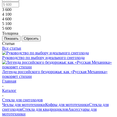
3 600
4 100
4 600
5 100
5 600
Толщина
Показать
Сбросить
Статьи
Все статьи
Руководство по выбору идеального снегохода
Легенда российского бездорожья: как «Русская Механика»
покоряет стихии
Главная
-
Каталог
-
Стекла для снегоходов
Чехлы для мототехники
Кофры для мототехники
Стекла для
снегоходов
Стекла для квадроциклов
Аксессуары для
мототехники