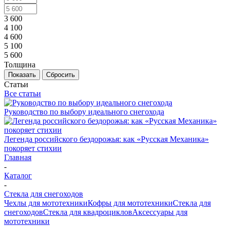
3 600
4 100
4 600
5 100
5 600
Толщина
Показать
Сбросить
Статьи
Все статьи
Руководство по выбору идеального снегохода
Легенда российского бездорожья: как «Русская Механика»
покоряет стихии
Главная
-
Каталог
-
Стекла для снегоходов
Чехлы для мототехники
Кофры для мототехники
Стекла для
снегоходов
Стекла для квадроциклов
Аксессуары для
мототехники