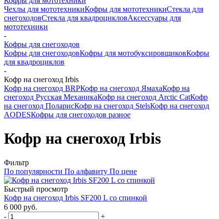
Кофры для мототехники
Чехлы для мототехники
Кофры для мототехники
Стекла для
снегоходов
Стекла для квадроциклов
Аксессуары для
мототехники
-
Кофры для снегоходов
Кофры для снегоходов
Кофры для мотобуксировщиков
Кофры
для квадроциклов
-
Кофр на снегоход Irbis
Кофр на снегоход BRP
Кофр на снегоход Ямаха
Кофр на
снегоход Русская Механика
Кофр на снегоход Arctic Cat
Кофр
на снегоход Поларис
Кофр на снегоход Stels
Кофр на снегоход
AODES
Кофры для снегоходов разное
Кофр на снегоход Irbis
Фильтр
По популярности
По алфавиту
По цене
Быстрый просмотр
Кофр на снегоход Irbis SF200 L со спинкой
6 000 руб.
-
+