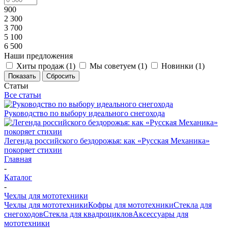
900
2 300
3 700
5 100
6 500
Наши предложения
Хиты продаж (
1
)
Мы советуем (
1
)
Новинки (
1
)
Показать
Сбросить
Статьи
Все статьи
Руководство по выбору идеального снегохода
Легенда российского бездорожья: как «Русская Механика»
покоряет стихии
Главная
-
Каталог
-
Чехлы для мототехники
Чехлы для мототехники
Кофры для мототехники
Стекла для
снегоходов
Стекла для квадроциклов
Аксессуары для
мототехники