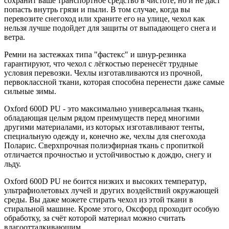
сохранит ваше транспортное средство в чистоте, но и не даст
попасть внутрь грязи и пыли. В том случае, когда вы
перевозите снегоход или храните его на улице, чехол как
нельзя лучше подойдет для защиты от выпадающего снега и
ветра.
Ремни на застежках типа "фастекс" и шнур-резинка
гарантируют, что чехол с лёгкостью перенесёт трудные
условия перевозки. Чехлы изготавливаются из прочной,
первоклассной ткани, которая способна перенести даже самые
сильные зимы.
Oxford 600D PU - это максимально универсальная ткань,
обладающая целым рядом преимуществ перед многими
другими материалами, из которых изготавливают тенты,
специальную одежду и, конечно же, чехлы для снегохода
Поларис. Сверхпрочная полиэфирная ткань с пропиткой
отличается прочностью и устойчивостью к дождю, снегу и
льду.
Oxford 600D PU не боится низких и высоких температур,
ультрафиолетовых лучей и других воздействий окружающей
среды. Вы даже можете стирать чехол из этой ткани в
стиральной машине. Кроме этого, Оксфорд проходит особую
обработку, за счёт которой материал можно считать
влагоотталкивающим.