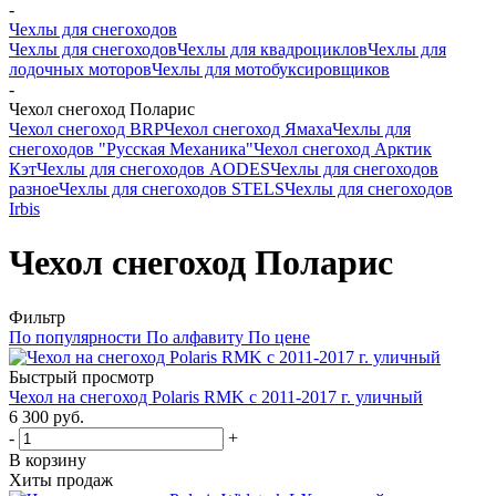
-
Чехлы для снегоходов
Чехлы для снегоходов
Чехлы для квадроциклов
Чехлы для
лодочных моторов
Чехлы для мотобуксировщиков
-
Чехол снегоход Поларис
Чехол снегоход BRP
Чехол снегоход Ямаха
Чехлы для
снегоходов "Русская Механика"
Чехол снегоход Арктик
Кэт
Чехлы для снегоходов AODES
Чехлы для снегоходов
разное
Чехлы для снегоходов STELS
Чехлы для снегоходов
Irbis
Чехол снегоход Поларис
Фильтр
По популярности
По алфавиту
По цене
Быстрый просмотр
Чехол на снегоход Polaris RMK с 2011-2017 г. уличный
6 300 руб.
-
+
В корзину
Хиты продаж