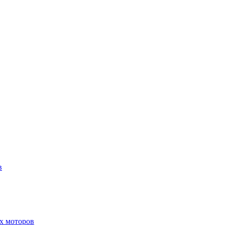
в
х моторов