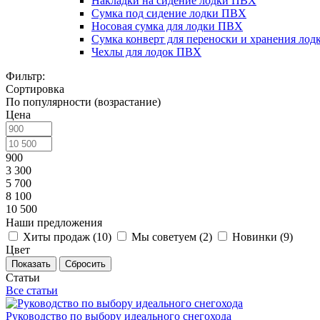
Накладки на сидение лодки ПВХ
Сумка под сидение лодки ПВХ
Носовая сумка для лодки ПВХ
Сумка конверт для переноски и хранения ло
Чехлы для лодок ПВХ
Фильтр:
Сортировка
По популярности (возрастание)
Цена
900
3 300
5 700
8 100
10 500
Наши предложения
Хиты продаж (
10
)
Мы советуем (
2
)
Новинки (
9
)
Цвет
Показать
Сбросить
Статьи
Все статьи
Руководство по выбору идеального снегохода