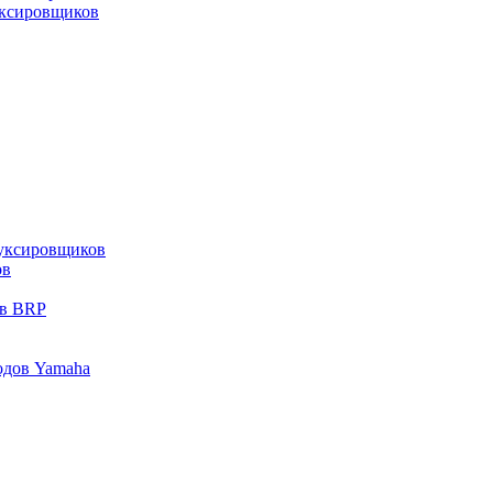
уксировщиков
уксировщиков
ов
ов BRP
одов Yamaha