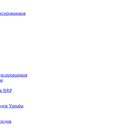
уксировщиков
уксировщиков
ов
ов BRP
одов Yamaha
оходов