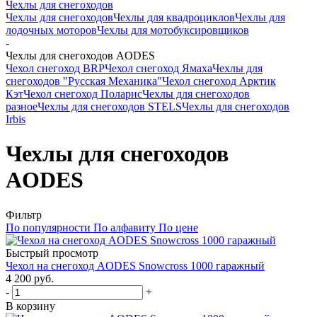
Чехлы для снегоходов
Чехлы для снегоходов
Чехлы для квадроциклов
Чехлы для
лодочных моторов
Чехлы для мотобуксировщиков
-
Чехлы для снегоходов AODES
Чехол снегоход BRP
Чехол снегоход Ямаха
Чехлы для
снегоходов "Русская Механика"
Чехол снегоход Арктик
Кэт
Чехол снегоход Поларис
Чехлы для снегоходов
разное
Чехлы для снегоходов STELS
Чехлы для снегоходов
Irbis
Чехлы для снегоходов
AODES
Фильтр
По популярности
По алфавиту
По цене
Быстрый просмотр
Чехол на снегоход AODES Snowcross 1000 гаражный
4 200 руб.
-
+
В корзину