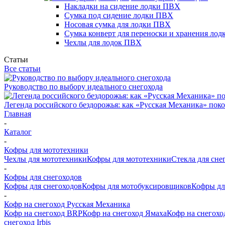
Накладки на сидение лодки ПВХ
Сумка под сидение лодки ПВХ
Носовая сумка для лодки ПВХ
Сумка конверт для переноски и хранения ло
Чехлы для лодок ПВХ
Статьи
Все статьи
Руководство по выбору идеального снегохода
Легенда российского бездорожья: как «Русская Механика» поко
Главная
-
Каталог
-
Кофры для мототехники
Чехлы для мототехники
Кофры для мототехники
Стекла для сне
-
Кофры для снегоходов
Кофры для снегоходов
Кофры для мотобуксировщиков
Кофры дл
-
Кофр на снегоход Русская Механика
Кофр на снегоход BRP
Кофр на снегоход Ямаха
Кофр на снегоход
снегоход Irbis