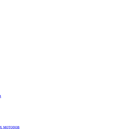
в
х моторов