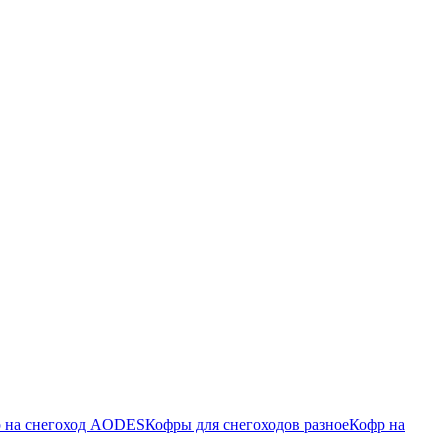
 на снегоход AODES
Кофры для снегоходов разное
Кофр на