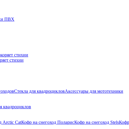
дки ПВХ
ряет стихии
гоходов
Стекла для квадроциклов
Аксессуары для мототехники
я квадроциклов
 Arctic Cat
Кофр на снегоход Поларис
Кофр на снегоход Stels
Кофр