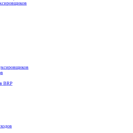
уксировщиков
уксировщиков
ов
ов BRP
оходов